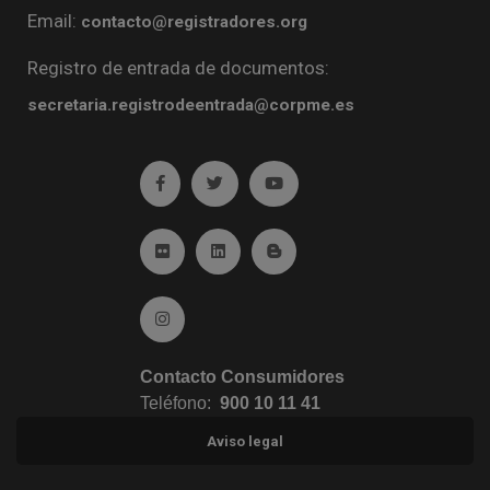
Email:
contacto@registradores.org
Registro de entrada de documentos:
secretaria.registrodeentrada@corpme.es
Ir a facebook (abre en ventana nueva)
Ir a twitter (abre en ventana nueva)
Ir a YouTube (abre en venta
Ir a Flickr (abre en ventana nueva)
Ir a Linkedin (abre en ventana nueva)
Ir al Blog (abre en ventana n
Ir a Instagram (abre en ventana nueva)
Contacto Consumidores
Teléfono:
900 10 11 41
Aviso legal