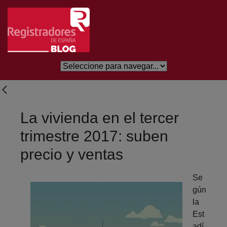
Saltar al contenido principal
La vivienda en el tercer
trimestre 2017: suben
precio y ventas
Se
gún
la
Est
adí