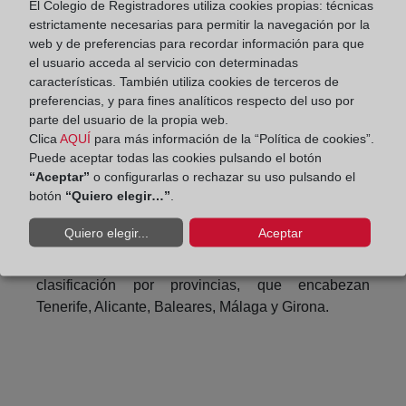
Canar
El Colegio de Registradores utiliza cookies propias: técnicas
ias y
estrictamente necesarias para permitir la navegación por la
web y de preferencias para recordar información para que
Comu
el usuario acceda al servicio con determinadas
nidad
características. También utiliza cookies de terceros de
Valen
preferencias, y para fines analíticos respecto del uso por
ciana
parte del usuario de la propia web.
son nuevamente las comunidades con una mayor
Clica
AQUÍ
para más información de la “Política de cookies”.
presencia extranjera, de forma que los ciudadanos
Puede aceptar todas las cookies pulsando el botón
foráneos realizan entre una tercera y una cuarta
“Aceptar”
o configurarlas o rechazar su uso pulsando el
botón
“Quiero elegir…”
.
parte de las compras totales en esas regiones, que
se caracterizan por presentar un elevado atractivo
Quiero elegir...
Aceptar
turístico, fundamentalmente del denominado
“turismo de sol y playa”. Lo mismo ocurre en la
clasificación por provincias, que encabezan
Tenerife, Alicante, Baleares, Málaga y Girona.