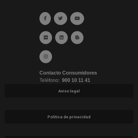
Ir a facebook (abre en ventana nueva)
Ir a twitter (abre en ventana nueva)
Ir a YouTube (abre en venta
Ir a Flickr (abre en ventana nueva)
Ir a Linkedin (abre en ventana nueva)
Ir al Blog (abre en ventana n
Ir a Instagram (abre en ventana nueva)
Contacto Consumidores
Teléfono:
900 10 11 41
Aviso legal
Política de privacidad