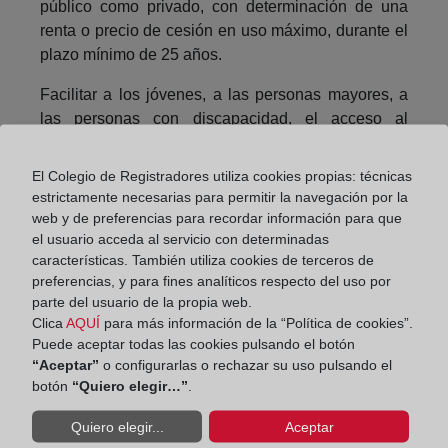
público como privado, con determinación de una
renta o precio de cesión en uso máximo, durante el
plazo mínimo de 25 años.
Facilitar a los jóvenes, a las personas mayores, a
las personas con discapacidad, el acceso al
disfrute de una vivienda en régimen de alquiler o de
cesión en uso con renta o precio limitado, mediante
El Colegio de Registradores utiliza cookies propias: técnicas
el fomento de conjuntos residenciales con
estrictamente necesarias para permitir la navegación por la
instalaciones y servicios comunes adaptados.
web y de preferencias para recordar información para que
el usuario acceda al servicio con determinadas
Para ello ha lanzado entre otros los programas de
características. También utiliza cookies de terceros de
ayuda de alquiler a la vivienda y de fomento del
preferencias, y para fines analíticos respecto del uso por
parque de vivienda en alquiler. Pero toda esta
parte del usuario de la propia web.
Clica
AQUÍ
para más información de la “Política de cookies”.
política de protección necesita la coordinación y
Puede aceptar todas las cookies pulsando el botón
colaboración de todos los agentes implicados y
“Aceptar”
o configurarlas o rechazar su uso pulsando el
aquí es donde entra en juego el papel social del
botón
“Quiero elegir…”
.
Registro de la Propiedad como instrumento de
ejecución de las políticas sociales, con la única
Quiero elegir...
Aceptar
finalidad de proteger a los colectivos vulnerables,