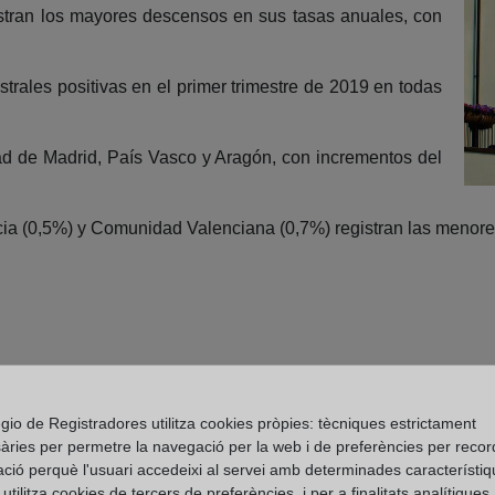
gistran los mayores descensos en sus tasas anuales, con
strales positivas en el primer trimestre de 2019 en todas
 de Madrid, País Vasco y Aragón, con incrementos del
icia (0,5%) y Comunidad Valenciana (0,7%) registran las menore
gio de Registradores utilitza cookies pròpies: tècniques estrictament
àries per permetre la navegació per la web i de preferències per recor
ació perquè l'usuari accedeixi al servei amb determinades característiq
tilitza cookies de tercers de preferències, i per a finalitats analítiques