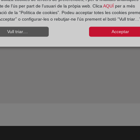
e de l'ús per part de l'usuari de la pròpia web. Clica
AQUÍ
per a més
l notario
Los empres
ació de la “Política de cookies”. Podeu acceptar totes les cookies preme
cceptar” o configurar-les o rebutjar-ne l'ús prement el botó “Vull triar…”
Vull triar....
Acceptar