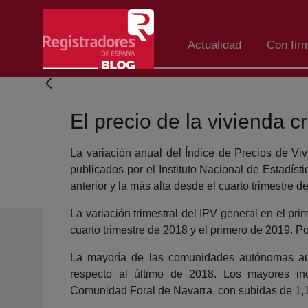
Salta al contingut principal
Actualidad
Con fir
El precio de la vivienda 
La variación anual del Índice de Precios de Vi
publicados por el Instituto Nacional de Estadísti
anterior y la más alta desde el cuarto trimestre 
La variación trimestral del IPV general en el pr
cuarto trimestre de 2018 y el primero de 2019. 
La mayoría de las comunidades autónomas aum
respecto al último de 2018. Los mayores in
Comunidad Foral de Navarra, con subidas de 1,1,