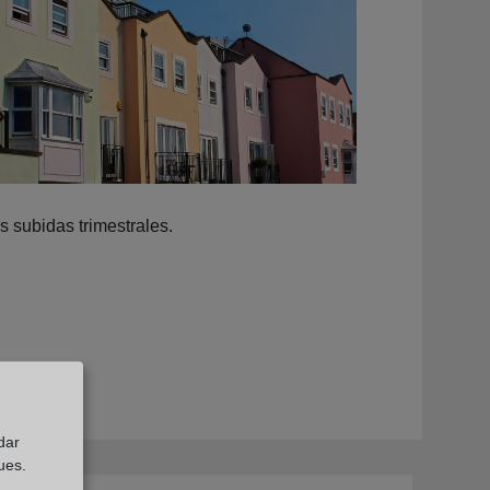
s subidas trimestrales.
dar
ues.