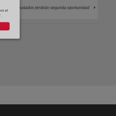
arios endeudados tendrán segunda oportunidad
nt el
..