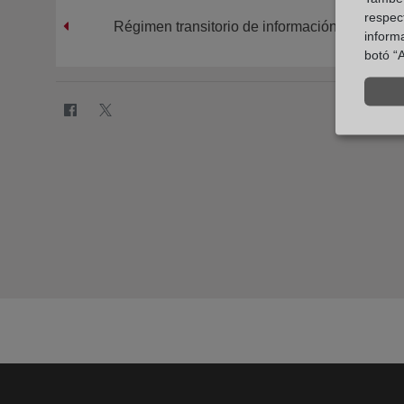
respect
Régimen transitorio de información dada por e
inform
botó “A