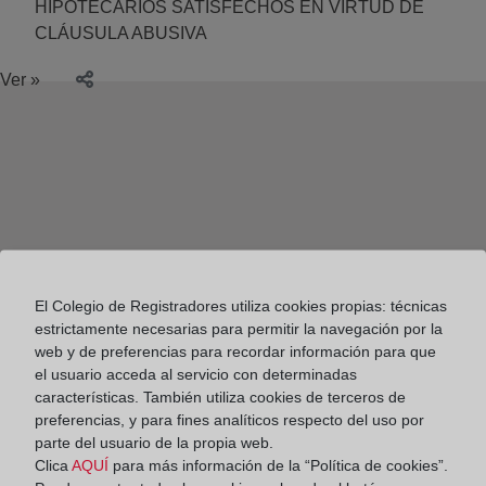
HIPOTECARIOS SATISFECHOS EN VIRTUD DE
CLÁUSULA ABUSIVA
Ver »
El Colegio de Registradores utiliza cookies propias: técnicas
estrictamente necesarias para permitir la navegación por la
web y de preferencias para recordar información para que
el usuario acceda al servicio con determinadas
características. También utiliza cookies de terceros de
preferencias, y para fines analíticos respecto del uso por
parte del usuario de la propia web.
Colegio de Registradores
Clica
AQUÍ
para más información de la “Política de cookies”.