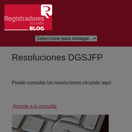
Saltar al contenido principal
Resoluciones DGSJFP
Puede consultar las resoluciones clicando aquí:
Accede a la consulta