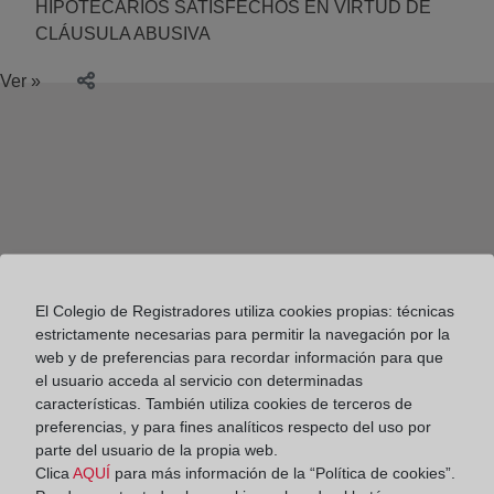
HIPOTECARIOS SATISFECHOS EN VIRTUD DE
CLÁUSULA ABUSIVA
Ver »
El Colegio de Registradores utiliza cookies propias: técnicas
estrictamente necesarias para permitir la navegación por la
web y de preferencias para recordar información para que
el usuario acceda al servicio con determinadas
características. También utiliza cookies de terceros de
preferencias, y para fines analíticos respecto del uso por
parte del usuario de la propia web.
Colegio de Registradores
Clica
AQUÍ
para más información de la “Política de cookies”.