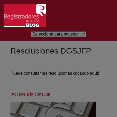
Saltar al contenido principal
Resoluciones DGSJFP
Puede consultar las resoluciones clicando aquí:
Accede a la consulta