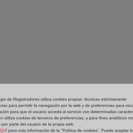
gio de Registradores utiliza cookies propias: técnicas estrictamente
rias para permitir la navegación por la web y de preferencias para rec
ación para que el usuario acceda al servicio con determinadas caracterí
PARTE II. DIES A 
 utiliza cookies de terceros de preferencias, y para fines analíticos r
RESTITUCIÓN DE L
 por parte del usuario de la propia web.
EN VIRTUD DE CLÁ
QUÍ
para más información de la “Política de cookies”. Puede aceptar t