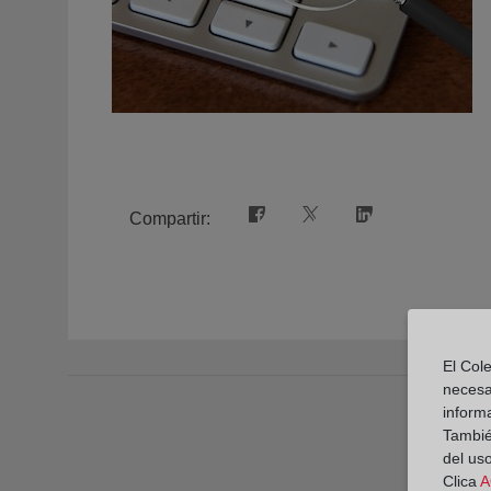
Compartir:
El Cole
necesa
inform
También
del uso
Clica
A