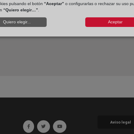
okies pulsando el botón
“Aceptar”
o configurarlas o rechazar su uso p
ón
“Quiero elegir…”
.
Quiero elegir...
Aceptar
Aviso legal
Ir a facebook (abre en ventana nueva)
Ir a twitter (abre en ventana nueva)
Ir a YouTube (abre en ventana nueva