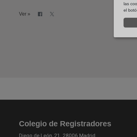
las co
el bot
Ver »
Colegio de Registradores
Diego de León, 21. 28006 Madrid