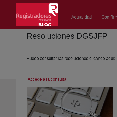
Saltar al contenido principal
Actualidad
Con fir
Resoluciones DGSJFP
Puede consultar las resoluciones clicando aquí:
Accede a la consulta