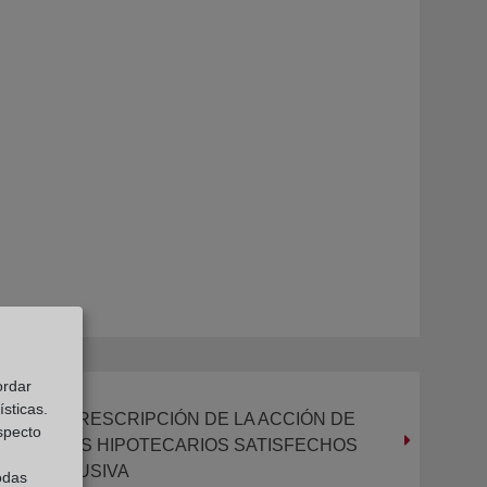
ordar
sticas.
QUO DE LA PRESCRIPCIÓN DE LA ACCIÓN DE
especto
OS GASTOS HIPOTECARIOS SATISFECHOS
USULA ABUSIVA
odas