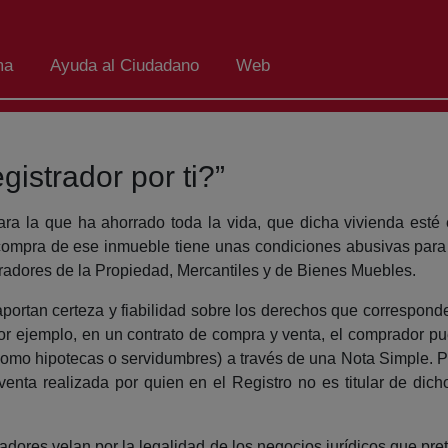
ma
Ayuda al Ciudadano
Web
istrador por ti?”
a la que ha ahorrado toda la vida, que dicha vivienda esté
a compra de ese inmueble tiene unas condiciones abusivas para
radores de la Propiedad, Mercantiles y de Bienes Muebles.
, aportan certeza y fiabilidad sobre los derechos que correspo
Por ejemplo, en un contrato de compra y venta, el comprador p
omo hipotecas o servidumbres) a través de una Nota Simple. Per
venta realizada por quien en el Registro no es titular de dicho
dores velan por la legalidad de los negocios jurídicos que pre