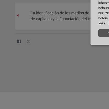
lehent
helburu
La identificación de los medios de pago en l
buruzk
botoia 
de capitales y la financiación del terrorismo. C
sakatu