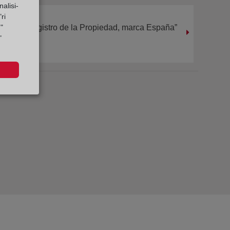
alisi-
ri
“Registro de la Propiedad, marca España”
"
"