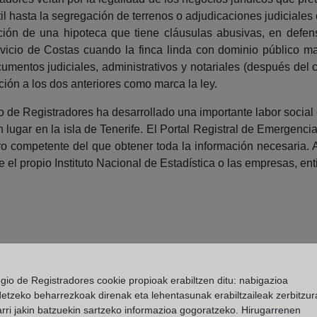
l hasta la segregación de terrenos o adjudicaciones judiciales
tución de una hipoteca que tiene cláusulas abusivas, en defe
rvicio de Costas cuando la finca linda con dominio público marít
umentos judiciales, administrativos y notariales (después del 
ación a los dos anteriores como marca la ley.
io de Registradores ha desarrollado una importante labor social 
 lugar en la isla de Tenerife. El Portal Registral de Emergenci
ro competente del que obtener toda la información necesaria.
el propio Instituto Nacional de Estadística o las empresas, enti
egio de Registradores cookie propioak erabiltzen ditu: nabigazioa
detzeko beharrezkoak direnak eta lehentasunak erabiltzaileak zerbitzur
rri jakin batzuekin sartzeko informazioa gogoratzeko. Hirugarrenen