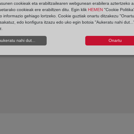
asunen cookieak eta erabiltzailearen webgunean erabilera aztertzeko an
etarako cookieak ere erabiltzen ditu. Egin klik
HEMEN
"Cookie Politika"
a prevención del blanqueo
o informazio gehiago lortzeko. Cookie guztiak onartu ditzakezu "Onartu
sakatuz, edo konfigura itzazu edo uko egin botoia "Aukeratu nahi dut...
alificación registral
z.
Aukeratu nahi dut...
Onartu