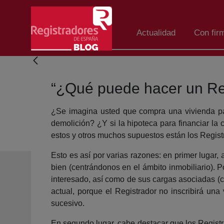
Eduki nagusira joan
Actualidad
Con fir
“¿Qué puede hacer un Reg
¿Se imagina usted que compra una vivienda par
demolición? ¿Y si la hipoteca para financiar l
estos y otros muchos supuestos están los Regist
Esto es así por varias razones: en primer lugar
bien (centrándonos en el ámbito inmobiliario). 
interesado, así como de sus cargas asociadas (c
actual, porque el Registrador no inscribirá una 
sucesivo.
En segundo lugar, cabe destacar que los Registra