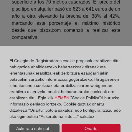
superficie a los 70 metros cuadrados. El precio del
piso tipo en alquiler pasó de 623 a 641 euros de un
año a otro, elevando la brecha del 38% al 42%,
marcando este porcentaje el máximo histórico
desde que pisos.com comenzó a realizar esta
comparativa.
Los inquilinos redujeron su presupuesto en
Cantabria. Al mismo tiempo, lo mejoraron en
El Colegio de Registradores cookie propioak erabiltzen ditu:
Asturias, Castilla-La Mancha, Cataluña, Comunidad
nabigazioa ahalbidetzeko beharrezkoak direnak eta
Valenciana y Murcia. Por otro lado, Madrid y País
lehentasunak erabiltzaileak zerbitzura ezaugarri jakin
Vasco fueron las autonomías en las que el inquilino
batzuekin sartzeko informazioa gogoratzeko. Hirugarrenen
estuvo dispuesto a pagar más: 750 euros de media.
lehentasunen cookieak eta erabiltzailearen webgunean
Les siguió Baleares y Cataluña con 650 euros.
erabilera aztertzeko analisi-helburuetarako cookieak ere
erabiltzen ditu. Egin klik
HEMEN
"Cookie Politika"ri buruzko
En Extremadura y Galicia los inquilinos contaron
informazio gehiago lortzeko. Cookie guztiak onartu
con menos dinero para el alquiler: 350 euros
ditzakezu "Onartu" botoia sakatuz, edo konfigura itzazu edo
uko egin botoia "Aukeratu nahi dut..." sakatuz.
mensuales. La demanda solo estuvo por encima de
la oferta en Castilla-La Mancha (-9%). Aquellas
Aukeratu nahi dut...
Onartu
autonomías donde estuvieron los inquilinos más