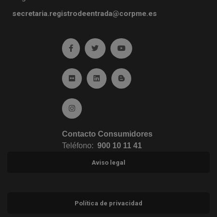
secretaria.registrodeentrada@corpme.es
Ir a facebook (abre en ventana nueva)
Ir a twitter (abre en ventana nueva)
Ir a YouTube (abre en venta
Ir a Flickr (abre en ventana nueva)
Ir a Linkedin (abre en ventana nueva)
Ir al Blog (abre en ventana n
Ir a Instagram (abre en ventana nueva)
Contacto Consumidores
Teléfono:
900 10 11 41
Aviso legal
Política de privacidad