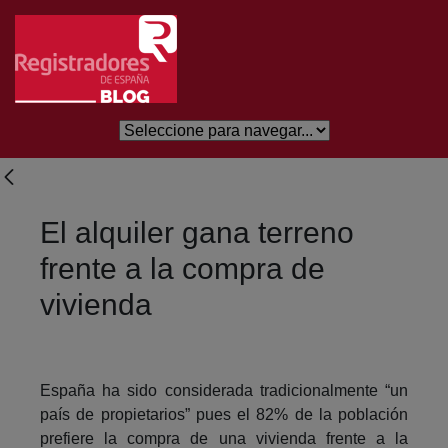
Eduki nagusira joan
El alquiler gana terreno
frente a la compra de
vivienda
España ha sido considerada tradicionalmente “un
país de propietarios” pues el 82% de la población
prefiere la compra de una vivienda frente a la