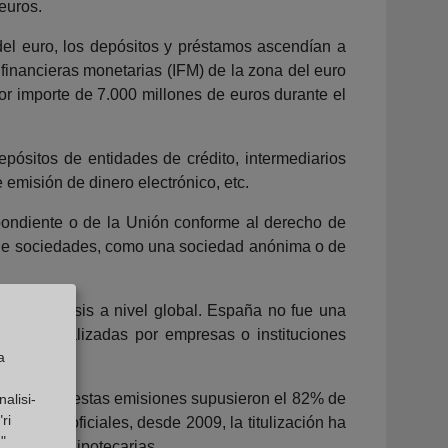
euros.
 del euro, los depósitos y préstamos ascendían a
s financieras monetarias (IFM) de la zona del euro
or importe de 7.000 millones de euros durante el
epósitos de entidades de crédito, intermediarios
 emisión de dinero electrónico, etc.
spondiente o de la Unión conforme al derecho de
o de sociedades, como una sociedad anónima o de
os a la crisis a nivel global. España no fue una
o plazo realizadas por empresas o instituciones
a
l año 2008, estas emisiones supusieron el 82% de
alisi-
ri
ísticas oficiales, desde 2009, la titulización ha
"
s cédulas hipotecarias.