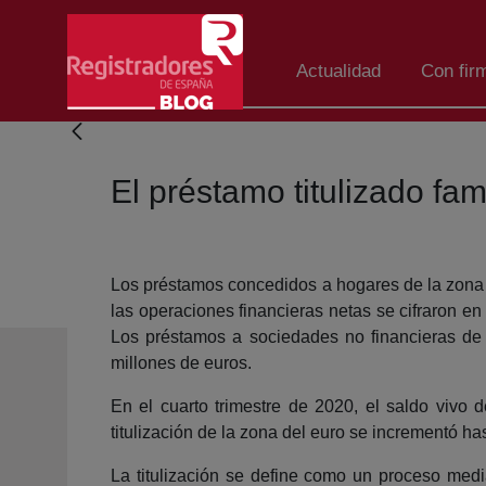
Eduki nagusira joan
Actualidad
Con fir
El préstamo titulizado fa
Los préstamos concedidos a hogares de la zona de
las operaciones financieras netas se cifraron e
Los préstamos a sociedades no financieras de
millones de euros.
En el cuarto trimestre de 2020, el saldo vivo
titulización de la zona del euro se incrementó has
La titulización se define como un proceso media