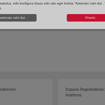
sakatuz, edo konfigura itzazu edo uko egin botoia "Aukeratu nahi dut...
z.
rmas aplicables a todas las operaciones de titulización y crea u
onización y la transparencia del mercado de titulizaciones, 
Aukeratu nahi dut...
Onartu
ón individualizada sobre préstamos— por promover un mayor g
lés).
obrevivir
Espacio Registradores:
históricos