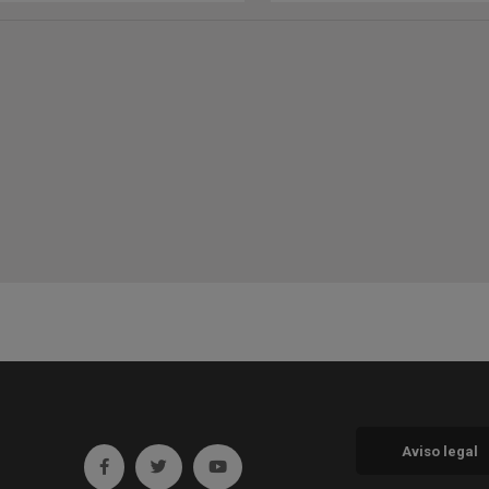
Aviso legal
Ir a facebook (abre en ventana nueva)
Ir a twitter (abre en ventana nueva)
Ir a YouTube (abre en ventana nueva