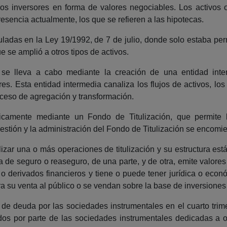
os inversores en forma de valores negociables. Los activos o
sencia actualmente, los que se refieren a las hipotecas.
ladas en la Ley 19/1992, de 7 de julio, donde solo estaba perm
 se amplió a otros tipos de activos.
os se lleva a cabo mediante la creación de una entidad int
es. Esta entidad intermedia canaliza los flujos de activos, los
oceso de agregación y transformación.
icamente mediante un Fondo de Titulización, que permite 
estión y la administración del Fondo de Titulización se encomi
lizar una o más operaciones de titulización y su estructura es
a de seguro o reaseguro, de una parte, y de otra, emite valores
n o derivados financieros y tiene o puede tener jurídica o ec
a su venta al público o se vendan sobre la base de inversiones
 de deuda por las sociedades instrumentales en el cuarto tri
dos por parte de las sociedades instrumentales dedicadas a o