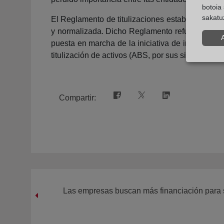
botoia 
sakatu
El Reglamento de titulizaciones establece las no
y normalizada. Dicho Reglamento refuerza la arm
puesta en marcha de la iniciativa de informaci
titulización de activos (ABS, por sus siglas en ing
Compartir:
Las empresas buscan más financiación para s