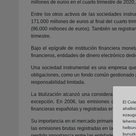
millones de euros en el cuarto trimestre de 2020
Entre los otros activos de las sociedades instr
171.000 millones de euros al final del cuarto tri
(96.000 millones de euros). También se registra
trimestre.
Bajo el epígrafe de institución financiera mone
financieros, entidades de dinero electrónico dedi
Una sociedad instrumental es una empresa que e
obligaciones, como un fondo común gestionado p
responsabilidad limitada.
La titulización alcanzó una considerable import
excepción. En 2006, las emisiones de titulizac
El Col
ahalbi
financieras españolas y registradas en la Comi
ezauga
Su importancia en el mercado primario español s
lehent
helburu
las emisiones brutas registradas en la CNMV y, e
buruzk
perdido importancia entre las entidades financie