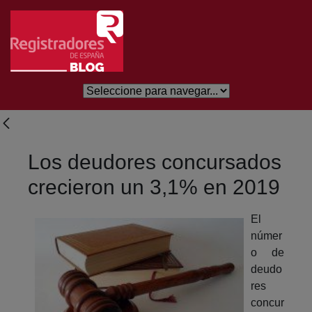
Eduki nagusira joan
Los deudores concursados
crecieron un 3,1% en 2019
El
númer
o de
deudo
res
concur