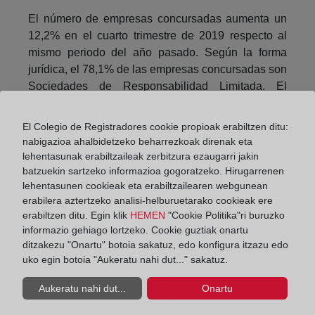
El número de empresas concursadas aumenta un
12,2% en el cuarto trimestre de 2019 respecto al
mismo periodo del año pasado. Según la forma
jurídica, el 78,1% de las empresas concursadas son
Sociedades de Responsabilidad Limitada. El
36,5% de las empresas concursadas se encuentra
en el tramo más bajo de volumen de negocio (hasta
El Colegio de Registradores cookie propioak erabiltzen ditu:
250.000 euros) y son, principalmente, Sociedades
nabigazioa ahalbidetzeko beharrezkoak direnak eta
de Responsabilidad Limitada.
lehentasunak erabiltzaileak zerbitzura ezaugarri jakin
batzuekin sartzeko informazioa gogoratzeko. Hirugarrenen
El 25,8% de las empresas concursadas tienen
lehentasunen cookieak eta erabiltzailearen webgunean
como actividad económica principal el Comercio.
erabilera aztertzeko analisi-helburuetarako cookieak ere
En cuanto al número de asalariados, el 56,6% del
erabiltzen ditu. Egin klik
HEMEN
"Cookie Politika"ri buruzko
informazio gehiago lortzeko. Cookie guztiak onartu
total de empresas concursadas tiene menos de
ditzakezu "Onartu" botoia sakatuz, edo konfigura itzazu edo
seis. Y, entre éstas, el 29,6% no tiene asalariados.
uko egin botoia "Aukeratu nahi dut..." sakatuz.
Con respecto a la antigüedad, el 19,1% del total de
Aukeratu nahi dut...
Onartu
empresas concursadas en el cuarto trimestre tiene
de 20 o más años. Por su parte, el 27,3% tiene