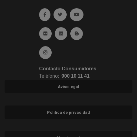
Ir a facebook (abre en ventana nueva)
Ir a twitter (abre en ventana nueva)
Ir a YouTube (abre en venta
Ir a Flickr (abre en ventana nueva)
Ir a Linkedin (abre en ventana nueva)
Ir al Blog (abre en ventana n
Ir a Instagram (abre en ventana nueva)
Contacto Consumidores
Teléfono:
900 10 11 41
Aviso legal
Política de privacidad