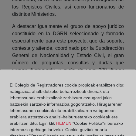
los Registros Civiles, así como funcionarios de
distintos Ministerios.
A destacar igualmente el grupo de apoyo jurídico
constituido en la DGRN seleccionado y formado
especialmente para este proyecto, que da soporte,
contesta y atiende, coordinado por la Subdirección
General de Nacionalidad y Estado Civil, el gran
número de preguntas, consultas y dudas que
surgen diariamente, a razón de unas 200 diarias
aproximadamente.
El Colegio de Registradores cookie propioak erabiltzen ditu:
De igual forma, hay multitud de empresas privadas,
nabigazioa ahalbidetzeko beharrezkoak direnak eta
líderes en sus respectivas áreas de
lehentasunak erabiltzaileak zerbitzura ezaugarri jakin
especialización, que han aportado su tecnología,
batzuekin sartzeko informazioa gogoratzeko. Hirugarrenen
lehentasunen cookieak eta erabiltzailearen webgunean
know how y expertise:
erabilera aztertzeko analisi-helburuetarako cookieak ere
• IECISA, a cargo del traslado de expedientes
erabiltzen ditu. Egin klik
HEMEN
"Cookie Politika"ri buruzko
informazio gehiago lortzeko. Cookie guztiak onartu
físicos desde los archivos de la DGRN, previa