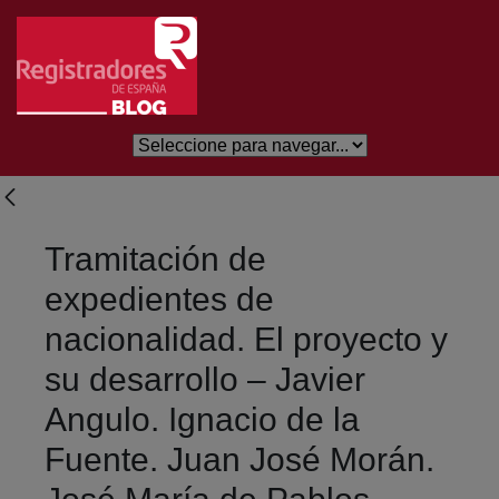
Eduki nagusira joan
Tramitación de
expedientes de
nacionalidad. El proyecto y
su desarrollo – Javier
Angulo. Ignacio de la
Fuente. Juan José Morán.