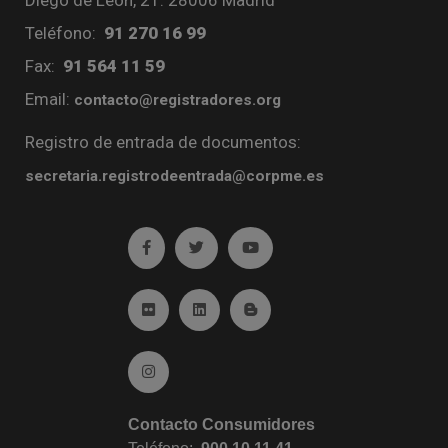
Teléfono:
91 270 16 99
Fax:
91 564 11 59
Email:
contacto@registradores.org
Registro de entrada de documentos:
secretaria.registrodeentrada@corpme.es
Ir a facebook (abre en ventana nueva)
Ir a twitter (abre en ventana nueva)
Ir a YouTube (abre en venta
Ir a Flickr (abre en ventana nueva)
Ir a Linkedin (abre en ventana nueva)
Ir al Blog (abre en ventana n
Ir a Instagram (abre en ventana nueva)
Contacto Consumidores