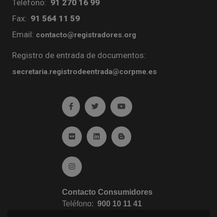
Teléfono:
91 270 16 99
Fax:
91 564 11 59
Email:
contacto@registradores.org
Registro de entrada de documentos:
secretaria.registrodeentrada@corpme.es
Ir a facebook (abre en ventana nueva)
Ir a twitter (abre en ventana nueva)
Ir a YouTube (abre en venta
Ir a Flickr (abre en ventana nueva)
Ir a Linkedin (abre en ventana nueva)
Ir al Blog (abre en ventana n
Ir a Instagram (abre en ventana nueva)
Contacto Consumidores
Teléfono:
900 10 11 41