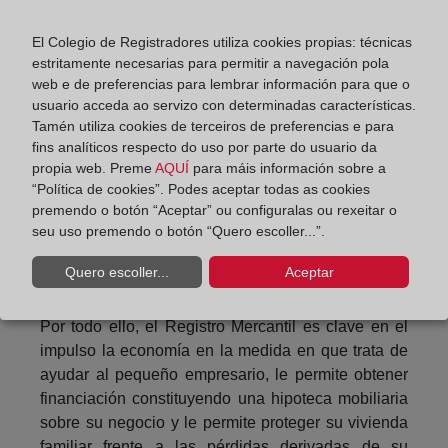
partir de ese momento, denegará cualquier solicitud
de embargo por deudas empresariales.
El Colegio de Registradores utiliza cookies propias: técnicas
estritamente necesarias para permitir a navegación pola
Es decir, gracias a la coordinación entre Registro
web e de preferencias para lembrar información para que o
Mercantil y Registro de la Propiedad, la vivienda
usuario acceda ao servizo con determinadas características.
familiar del pequeño comerciante no podrá ser
Tamén utiliza cookies de terceiros de preferencias e para
embargada por las deudas que se deriven de su
fins analíticos respecto do uso por parte do usuario da
negocio, y ese emprendedor únicamente seguirá
propia web. Preme
AQUÍ
para máis información sobre a
“Política de cookies”. Podes aceptar todas as cookies
respondiendo por deudas con la Agencia Tributaria,
premendo o botón “Aceptar” ou configuralas ou rexeitar o
con la Seguridad Social, y aquellas que sean
seu uso premendo o botón “Quero escoller...”.
anteriores a la inscripción en el Registro Mercantil
de su condición de Emprendedor de
Quero escoller...
Aceptar
Responsabilidad Limitada.
Por todo ello, el Registro Mercantil es clave en el
impulso la economía en la medida en que trata de
ayudar al pequeño empresario, le permite obtener
financiación constituyendo una hipoteca mobiliaria
sobre su negocio y le permite proteger su vivienda
familiar frente a las pérdidas derivadas de su