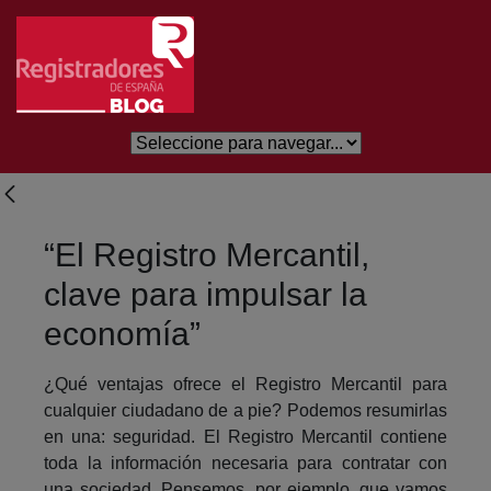
Skip to Main Content
“El Registro Mercantil,
clave para impulsar la
economía”
¿Qué ventajas ofrece el Registro Mercantil para
cualquier ciudadano de a pie? Podemos resumirlas
en una: seguridad. El Registro Mercantil contiene
toda la información necesaria para contratar con
una sociedad. Pensemos, por ejemplo, que vamos