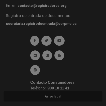
Email:
contacto@registradores.org
Registro de entrada de documentos:
secretaria.registrodeentrada@corpme.es
Ir a facebook (abre en ventana nueva)
Ir a twitter (abre en ventana nueva)
Ir a YouTube (abre en venta
Ir a Flickr (abre en ventana nueva)
Ir a Linkedin (abre en ventana nueva)
Ir al Blog (abre en ventana n
Ir a Instagram (abre en ventana nueva)
Contacto Consumidores
Teléfono:
900 10 11 41
Aviso legal