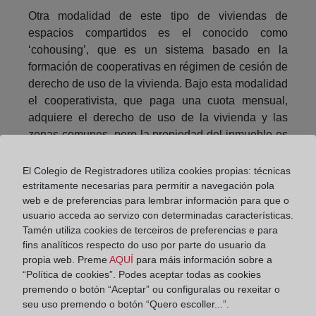
Otra modalidad de este tipo de viviendas de
espacios compartidos es el conocido como
‘cohousing’, que es un sistema basado en la
formación de cooperativas en régimen de cesión de
derecho de uso de la vivienda. Bajo esta modalidad
el cooperativista, que paga una cuota mensual,
adquiere el derecho de uso de la vivienda y las
zonas comunes, pero la propiedad del inmueble es
de la cooperativa.
El Colegio de Registradores utiliza cookies propias: técnicas
La principal diferencia entre el’ coliving’ y el
estritamente necesarias para permitir a navegación pola
‘cohousing’ es que el primero está concebido para
web e de preferencias para lembrar información para que o
estancias ocasionales, mientras que el segundo
usuario acceda ao servizo con determinadas características.
tiene una clara intención de permanencia de sus
Tamén utiliza cookies de terceiros de preferencias e para
fins analíticos respecto do uso por parte do usuario da
titulares. Así, el ‘coliving’ se desarrolla más entre
propia web. Preme
AQUÍ
para máis información sobre a
jóvenes profesionales, mientras que el ‘cohousing’
“Política de cookies”. Podes aceptar todas as cookies
tiene mayor aceptación entre grupos familiares,
premendo o botón “Aceptar” ou configuralas ou rexeitar o
personas mayores o colectivos con intereses
seu uso premendo o botón “Quero escoller...”.
similares.