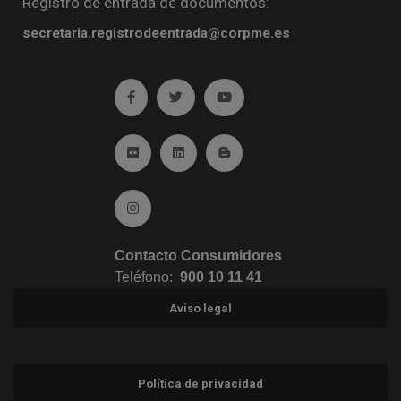
Registro de entrada de documentos:
secretaria.registrodeentrada@corpme.es
Ir a facebook (abre en ventana nueva)
Ir a twitter (abre en ventana nueva)
Ir a YouTube (abre en venta
Ir a Flickr (abre en ventana nueva)
Ir a Linkedin (abre en ventana nueva)
Ir al Blog (abre en ventana n
Ir a Instagram (abre en ventana nueva)
Contacto Consumidores
Teléfono:
900 10 11 41
Aviso legal
Política de privacidad