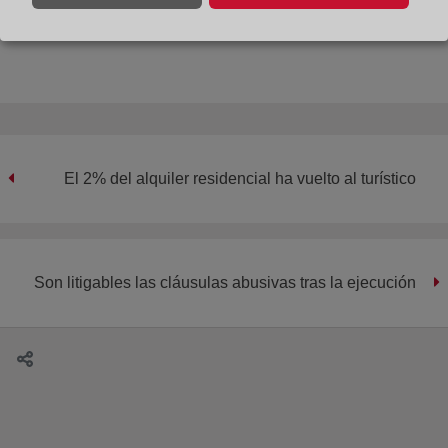
Compartir:
El 2% del alquiler residencial ha vuelto al turístico
Son litigables las cláusulas abusivas tras la ejecución