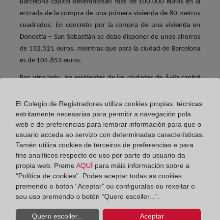
Barcelona capital desembolsan más de 100.000 euros en la
entrada de la compra de una primera vivienda de 80 metros
cuadrados. En concreto por la compra de una vivienda en
Donostia – San Sebastián se debe disponer de unos ahorros
de 132.521 euros, mientras que para la ciudad de Barcelona
es de 104.853 euros.
Por otro lado, los residentes de las ciudades de Ávila capital
(28.485), Lleida capital (30.051), Ciudad Real capital
(30.867) y Huelva capital (30.762 euros) requieren menos de
El Colegio de Registradores utiliza cookies propias: técnicas
30.000 euros ahorrados para la compra de una vivienda de
estritamente necesarias para permitir a navegación pola
web e de preferencias para lembrar información para que o
segunda mano.
usuario acceda ao servizo con determinadas características.
En cuanto a las variaciones del presupuesto para la entrada
Tamén utiliza cookies de terceiros de preferencias e para
de una vivienda de segunda mano, los residentes de Palma
fins analíticos respecto do uso por parte do usuario da
propia web. Preme
AQUÍ
para máis información sobre a
de Mallorca son los más afectados porque el presupuesto se
“Política de cookies”. Podes aceptar todas as cookies
ha disparado un 58% en 5 años. Es decir, por una vivienda de
premendo o botón “Aceptar” ou configuralas ou rexeitar o
80 metros en 2016 se daba de entrada 47.088 euros,
seu uso premendo o botón “Quero escoller...”.
mientras que en 2021 se destina 74.427 euros.
Quero escoller...
Aceptar