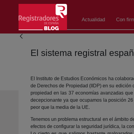
Skip to Main Content
Actualidad
Con fir
El sistema registral espa
El Instituto de Estudios Económicos ha colabor
de Derechos de Propiedad (IIDP) en su edición d
propiedad en las 37 economías avanzadas que c
decepcionante ya que ocupamos la posición 26 
peor que la media de la UE.
Tenemos un problema estructural en el ámbito de
efectos de configurar la seguridad jurídica, la c
Lo cierto es que salimos bastante malparados e