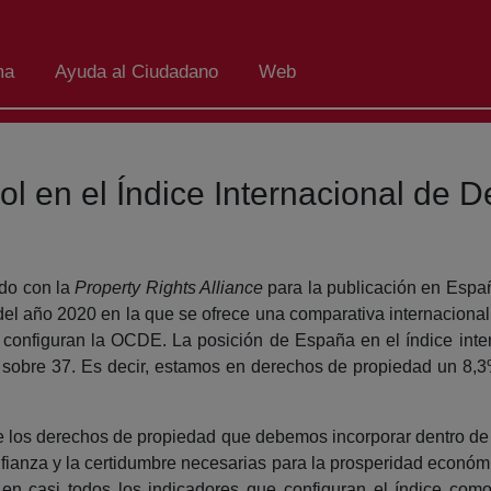
ma
Ayuda al Ciudadano
Web
ñol en el Índice Internacional de
ado con la
Property Rights Alliance
para la publicación en Españ
el año 2020 en la que se ofrece una comparativa internacional
onfiguran la OCDE. La posición de España en el índice inte
sobre 37. Es decir, estamos en derechos de propiedad un 8,
 los derechos de propiedad que debemos incorporar dentro de 
onfianza y la certidumbre necesarias para la prosperidad económic
n casi todos los indicadores que configuran el índice como so