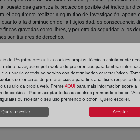
, puesto que garantiza la protección posible del tráfico jurídico
a el adquirente realizar ningún tipo de investigación, aparte de
cuanto a la disminución de la litigiosidad, es consecuencia dir
a de fincas gravadas como libres, y por otro da seguridad a los de
nes son titulares de derechos.
ición consolidada como sucede con los registros de propied
 a estas instituciones no siempre les reconozcamos la importanc
egio de Registradores utiliza cookies propias: técnicas estritamente nec
 desde hace tanto tiempo, que no somos capaces de vislumbr
ermitir a navegación pola web e de preferencias para lembrar informac
an adecuadamente.
ue o usuario acceda ao servizo con determinadas características. Tam
 cookies de terceiros de preferencias e para fins analíticos respecto do
/7544/
do usuario da propia web. Preme
AQUÍ
para máis información sobre a
ica de cookies”. Podes aceptar todas as cookies premendo o botón “Ace
figuralas ou rexeitar o seu uso premendo o botón “Quero escoller...”.
Quero escoller...
Aceptar