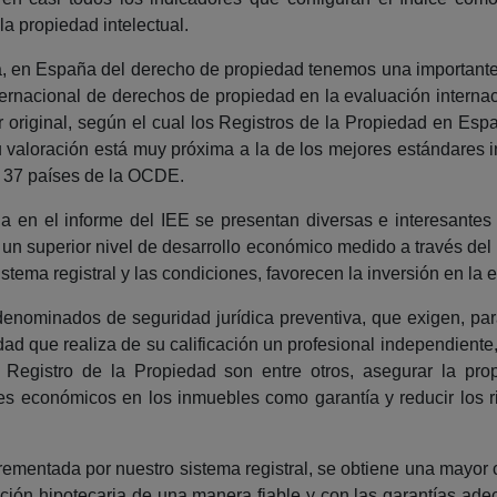
 la propiedad intelectual.
, en España del derecho de propiedad tenemos una importante
nternacional de derechos de propiedad en la evaluación internac
or original, según el cual los Registros de la Propiedad en 
valoración está muy próxima a la de los mejores estándares in
s 37 países de la OCDE.
a en el informe del IEE se presentan diversas e interesantes
un superior nivel de desarrollo económico medido a través del n
sistema registral y las condiciones, favorecen la inversión en la
enominados de seguridad jurídica preventiva, que exigen, para
alidad que realiza de su calificación un profesional independiente
Registro de la Propiedad son entre otros, asegurar la propi
ntes económicos en los inmuebles como garantía y reducir los 
ementada por nuestro sistema registral, se obtiene una mayor
iación hipotecaria de una manera fiable y con las garantías ade