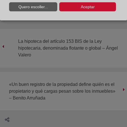
Quero escoller...
Aceptar
La hipoteca del artículo 153 BIS de la Ley
hipotecaria, denominada flotante o global – Ángel
Valero
«Un buen registro de la propiedad define quién es el
propietario y qué cargas pesan sobre los inmuebles»
– Benito Arruñada