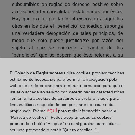
subsumibles en reglas de derecho positivo sobre
accesoriedad y causalidad establecidos por éstas.
Hay que excluir por tanto tal extensión a aquéllos
otros en los que el “beneficio” concedido suponga
una verdadera derogación de tales principios, de
modo que sólo puede justificarse por razón del
sujeto al que se concede, a cambio de los
“beneficios” que se espera que éste retorne, a su
vez, al mercado (mejora y expansión del crédito
territorial). En este segundo caso, sólo aquellas
El Colegio de Registradores utiliza cookies propias: técnicas
Entidades financieras podrán realizar las
estritamente necesarias para permitir a navegación pola
operaciones que la Ley contempla; entre ellas hay
web e de preferencias para lembrar información para que o
indudablemente que incluir la recarga de la
usuario acceda ao servizo con determinadas características.
hipoteca, en la estricta medida en que ésta
Tamén utiliza cookies de terceiros de preferencias e para
fins analíticos respecto do uso por parte do usuario da
signifique una derogación de la norma básica de la
propia web. Preme
AQUÍ
para máis información sobre a
prioridad registral.
“Política de cookies”. Podes aceptar todas as cookies
premendo o botón “Aceptar” ou configuralas ou rexeitar o
seu uso premendo o botón “Quero escoller...”.
Compartir: