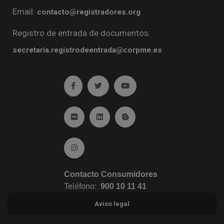
Email:
contacto@registradores.org
Registro de entrada de documentos:
secretaria.registrodeentrada@corpme.es
Ir a facebook (abre en ventana nueva)
Ir a twitter (abre en ventana nueva)
Ir a YouTube (abre en venta
Ir a Flickr (abre en ventana nueva)
Ir a Linkedin (abre en ventana nueva)
Ir al Blog (abre en ventana n
Ir a Instagram (abre en ventana nueva)
Contacto Consumidores
Teléfono:
900 10 11 41
Aviso legal