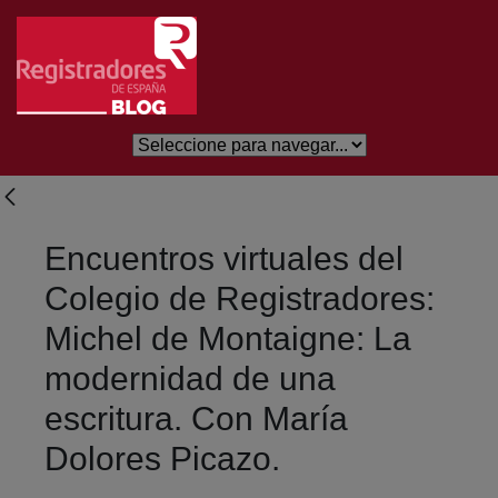
Skip to Main Content
Encuentros virtuales del
Colegio de Registradores:
Michel de Montaigne: La
modernidad de una
escritura. Con María
Dolores Picazo.