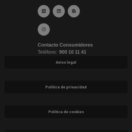
Ir a Flickr (abre en ventana nueva)
Ir a Linkedin (abre en ventana nueva)
Ir al Blog (abre en ventana n
Ir a Instagram (abre en ventana nueva)
Contacto Consumidores
Teléfono:
900 10 11 41
Aviso legal
Política de privacidad
Política de cookies