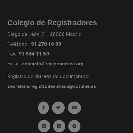
Colegio de Registradores
Diego de León, 21. 28006 Madrid
Teléfono:
91 270 16 99
Fax:
91 564 11 59
Email:
contacto@registradores.org
Registro de entrada de documentos:
secretaria.registrodeentrada@corpme.es
Ir a facebook (abre en ventana nueva)
Ir a twitter (abre en ventana nueva)
Ir a YouTube (abre en venta
Ir a Flickr (abre en ventana nueva)
Ir a Linkedin (abre en ventana nueva)
Ir al Blog (abre en ventana n