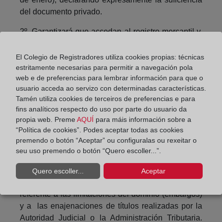
del documento privado.
2º.-Garantizará que accedan al registro mercantil y,
por lo tanto, se dará publicidad a las transmisiones
de títulos realizadas ante notarios extranjeros que,
El Colegio de Registradores utiliza cookies propias: técnicas
con el régimen legal vigente escapan a cualquier
estritamente necesarias para permitir a navegación pola
web e de preferencias para lembrar información para que o
tipo de control. Es obvio que las organizaciones
usuario acceda ao servizo con determinadas características.
delictivas y los particulares (generalmente bien
Tamén utiliza cookies de terceiros de preferencias e para
asesorados), que quieran ocultar la verdadera
fins analíticos respecto do uso por parte do usuario da
titularidad de las participaciones sociales, elegirán
propia web. Preme
AQUÍ
para máis información sobre a
un notario extranjero para escriturar la transmisión
“Política de cookies”. Podes aceptar todas as cookies
que, solamente mediante la inscripción obligatoria
premendo o botón “Aceptar” ou configuralas ou rexeitar o
dejará de ser opaca.
seu uso premendo o botón “Quero escoller...”.
3º.- Por último, la inscripción en los registros
Quero escoller...
Aceptar
mercantiles posibilitará tener toda la información
referente a las limitaciones del dominio (embargos)
y a las enajenaciones de títulos realizadas por la
Autoridad Judicial o la Administración Tributaria.