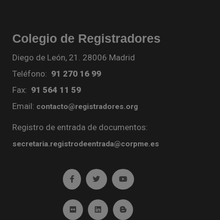
Colegio de Registradores
Diego de León, 21. 28006 Madrid
Teléfono:
91 270 16 99
Fax:
91 564 11 59
Email:
contacto@registradores.org
Registro de entrada de documentos:
secretaria.registrodeentrada@corpme.es
Ir a facebook (abre en ventana nueva)
Ir a twitter (abre en ventana nueva)
Ir a YouTube (abre en venta
Ir a Flickr (abre en ventana nueva)
Ir a Linkedin (abre en ventana nueva)
Ir al Blog (abre en ventana n