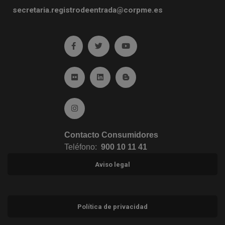
secretaria.registrodeentrada@corpme.es
Ir a facebook (abre en ventana nueva)
Ir a twitter (abre en ventana nueva)
Ir a YouTube (abre en venta
Ir a Flickr (abre en ventana nueva)
Ir a Linkedin (abre en ventana nueva)
Ir al Blog (abre en ventana n
Ir a Instagram (abre en ventana nueva)
Contacto Consumidores
Teléfono:
900 10 11 41
Aviso legal
Política de privacidad