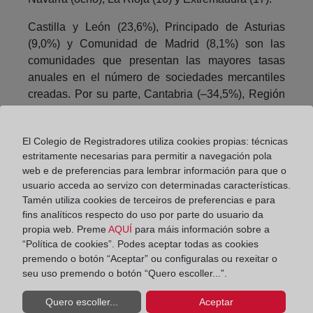
Castilla y León (23,6%), Principado de Asturias
(9,0%) y Comunidad de Madrid (8,1%) son las
comunidades que presentan las mayores tasas
anuales en el número de sociedades mercantiles
creadas. Por su parte, Cantabria (–34,5%), Región
de Murcia (–23,5%) e Islas Baleares (–18,9%)
registran los mayores descensos.
El Colegio de Registradores utiliza cookies propias: técnicas
En cuanto a las sociedades disueltas, las tasas
estritamente necesarias para permitir a navegación pola
web e de preferencias para lembrar información para que o
más elevadas se dan en Comunidad Foral de
usuario acceda ao servizo con determinadas características.
Navarra (166,7%), Galicia (69,8%) y Castilla y León
Tamén utiliza cookies de terceiros de preferencias e para
(33,9%). Por el contrario, Castilla–La Mancha (–
fins analíticos respecto do uso por parte do usuario da
26,2%), Islas Baleares (–24,6%) y Principado de
propia web. Preme
AQUÍ
para máis información sobre a
Asturias (–22,9%) presentan los mayores
“Política de cookies”. Podes aceptar todas as cookies
descensos.
premendo o botón “Aceptar” ou configuralas ou rexeitar o
seu uso premendo o botón “Quero escoller...”.
Compartir:
Quero escoller...
Aceptar