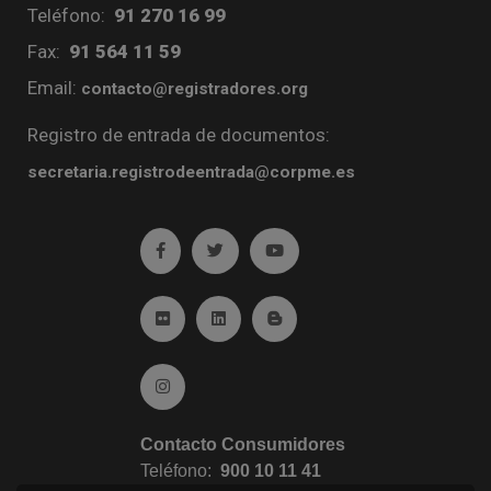
Teléfono:
91 270 16 99
Fax:
91 564 11 59
Email:
contacto@registradores.org
Registro de entrada de documentos:
secretaria.registrodeentrada@corpme.es
Ir a facebook (abre en ventana nueva)
Ir a twitter (abre en ventana nueva)
Ir a YouTube (abre en venta
Ir a Flickr (abre en ventana nueva)
Ir a Linkedin (abre en ventana nueva)
Ir al Blog (abre en ventana n
Ir a Instagram (abre en ventana nueva)
Contacto Consumidores
Teléfono:
900 10 11 41