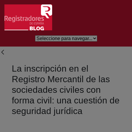
Skip to Main Content
La inscripción en el
Registro Mercantil de las
sociedades civiles con
forma civil: una cuestión de
seguridad jurídica