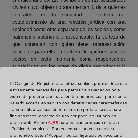
civiles cuyo objeto no sea mercantil, da a quienes
contraten con la sociedad la certeza del
establecimiento de una relación jurídica con una
sociedad como ente separado de los socios y como
patrimonio autónomo y responsable; la certeza de
que contratan con quien tiene representación
suficiente para ello; la certeza de quiénes son los
socios en cada momento como responsables
subsidiarios de los actos de dicha sociedad; y la
inoponibilidad de los actos y contratos inscribibles
pero no inscritos y no publicados en el BORME.
El Colegio de Registradores utiliza cookies propias: técnicas
estritamente necesarias para permitir a navegación pola
En tercer lugar, la protección de la sociedad en el
web e de preferencias para lembrar información para que o
tráfico jurídico. La inscripción de las sociedades
usuario acceda ao servizo con determinadas características.
civiles cuyo objeto no sea mercantil, da a la
Tamén utiliza cookies de terceiros de preferencias e para
sociedad el control sobre los actos y contratos que
fins analíticos respecto do uso por parte do usuario da
celebre; para inscribir actos o contratos relativos a
propia web. Preme
AQUÍ
para máis información sobre a
“Política de cookies”. Podes aceptar todas as cookies
un sujeto inscribible será precisa la previa
premendo o botón “Aceptar” ou configuralas ou rexeitar o
inscripción del sujeto; para inscribir actos o