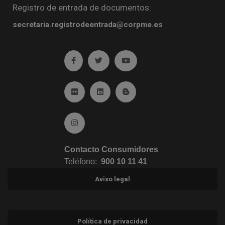
Registro de entrada de documentos:
secretaria.registrodeentrada@corpme.es
Ir a facebook (abre en ventana nueva)
Ir a twitter (abre en ventana nueva)
Ir a YouTube (abre en venta
Ir a Flickr (abre en ventana nueva)
Ir a Linkedin (abre en ventana nueva)
Ir al Blog (abre en ventana n
Ir a Instagram (abre en ventana nueva)
Contacto Consumidores
Teléfono:
900 10 11 41
Aviso legal
Política de privacidad