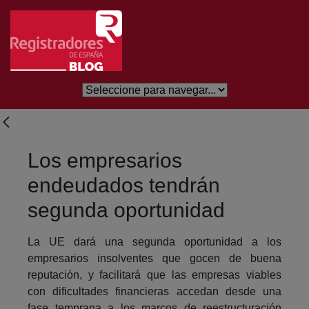
Skip to Main Content
Los empresarios
endeudados tendrán
segunda oportunidad
La UE dará una segunda oportunidad a los
empresarios insolventes que gocen de buena
reputación, y facilitará que las empresas viables
con dificultades financieras accedan desde una
fase temprana a los marcos de reestructuración