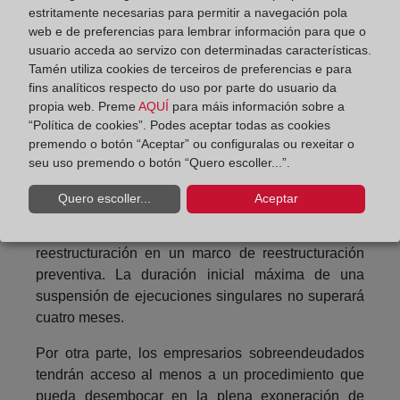
reestructuración que ayude a elaborar el plan.
estritamente necesarias para permitir a navegación pola
web e de preferencias para lembrar información para que o
También, se ha dotado al sistema de planes de
usuario acceda ao servizo con determinadas características.
reestructuración: las nuevas normas prevén una
Tamén utiliza cookies de terceiros de preferencias e para
fins analíticos respecto do uso por parte do usuario da
serie de elementos que deben formar parte del
propia web. Preme
AQUÍ
para máis información sobre a
plan, entre ellos, una descripción de la situación
“Política de cookies”. Podes aceptar todas as cookies
económica, mención de las partes afectadas y sus
premendo o botón “Aceptar” ou configuralas ou rexeitar o
categorías o las condiciones de los planes.
seu uso premendo o botón “Quero escoller...”.
Además, los deudores podrán disfrutar de una
Quero escoller...
Aceptar
suspensión de las ejecuciones singulares para
favorecer las negociaciones de un plan de
reestructuración en un marco de reestructuración
preventiva. La duración inicial máxima de una
suspensión de ejecuciones singulares no superará
cuatro meses.
Por otra parte, los empresarios sobreendeudados
tendrán acceso al menos a un procedimiento que
pueda desembocar en la plena exoneración de