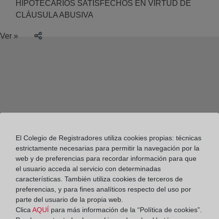
HIPOTECARIOS SATISFECHOS EN VIRTUD DE
CLÁUSULA ABUSIVA
Ver »
El Colegio de Registradores utiliza cookies propias: técnicas
estrictamente necesarias para permitir la navegación por la
web y de preferencias para recordar información para que
el usuario acceda al servicio con determinadas
características. También utiliza cookies de terceros de
preferencias, y para fines analíticos respecto del uso por
parte del usuario de la propia web.
Colegio de Registradores
Clica
AQUÍ
para más información de la “Política de cookies”.