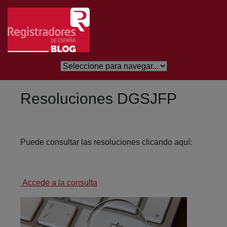
Saltar al contenido principal
Resoluciones DGSJFP
Puede consultar las resoluciones clicando aquí:
Accede a la consulta