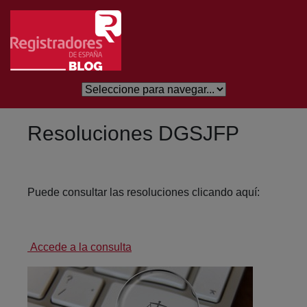
Saltar al contenido principal
Resoluciones DGSJFP
Puede consultar las resoluciones clicando aquí:
Accede a la consulta