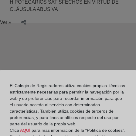
HIPOTECARIOS SATISFECHOS EN VIRTUD DE
CLÁUSULA ABUSIVA
Ver »
El Colegio de Registradores utiliza cookies propias: técnicas
estrictamente necesarias para permitir la navegación por la
web y de preferencias para recordar información para que
el usuario acceda al servicio con determinadas
características. También utiliza cookies de terceros de
preferencias, y para fines analíticos respecto del uso por
parte del usuario de la propia web.
Colegio de Registradores
Clica
AQUÍ
para más información de la “Política de cookies”.