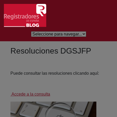
Saltar al contenido principal
Resoluciones DGSJFP
Puede consultar las resoluciones clicando aquí:
Accede a la consulta