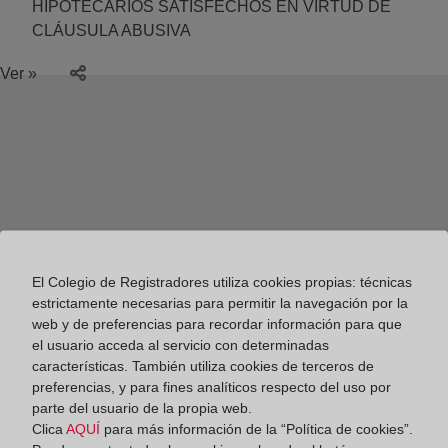
HIPOTECARIOS SATISFECHOS EN VIRTUD DE
CLÁUSULA ABUSIVA
Ver »
El Colegio de Registradores utiliza cookies propias: técnicas
estrictamente necesarias para permitir la navegación por la
web y de preferencias para recordar información para que
el usuario acceda al servicio con determinadas
características. También utiliza cookies de terceros de
preferencias, y para fines analíticos respecto del uso por
parte del usuario de la propia web.
Colegio de Registradores
Clica
AQUÍ
para más información de la “Política de cookies”.