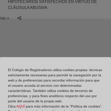
HIPOTECARIOS SATISFECHOS EN VIRTUD DE
CLÁUSULA ABUSIVA
Ver »
El Colegio de Registradores utiliza cookies propias: técnicas
estrictamente necesarias para permitir la navegación por la
web y de preferencias para recordar información para que
el usuario acceda al servicio con determinadas
características. También utiliza cookies de terceros de
preferencias, y para fines analíticos respecto del uso por
parte del usuario de la propia web.
Colegio de Registradores
Clica
AQUÍ
para más información de la “Política de cookies”.