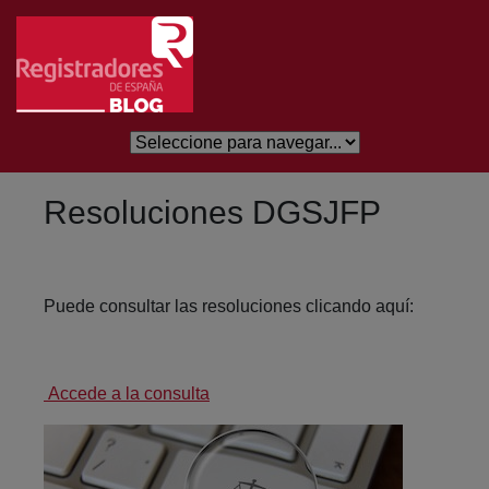
Saltar al contenido principal
Resoluciones DGSJFP
Puede consultar las resoluciones clicando aquí:
Accede a la consulta