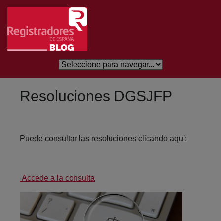
Saltar al contenido principal
Resoluciones DGSJFP
Puede consultar las resoluciones clicando aquí:
Accede a la consulta