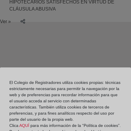
HIPOTECARIOS SATISFECHOS EN VIRTUD DE
CLÁUSULA ABUSIVA
Ver »
El Colegio de Registradores utiliza cookies propias: técnicas
estrictamente necesarias para permitir la navegación por la
web y de preferencias para recordar información para que
el usuario acceda al servicio con determinadas
características. También utiliza cookies de terceros de
preferencias, y para fines analíticos respecto del uso por
parte del usuario de la propia web.
Colegio de Registradores
Clica
AQUÍ
para más información de la “Política de cookies”.