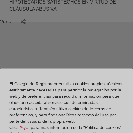
HIPOTECARIOS SATISFECHOS EN VIRTUD DE
CLÁUSULA ABUSIVA
Ver »
El Colegio de Registradores utiliza cookies propias: técnicas
estrictamente necesarias para permitir la navegación por la
web y de preferencias para recordar información para que
el usuario acceda al servicio con determinadas
características. También utiliza cookies de terceros de
preferencias, y para fines analíticos respecto del uso por
parte del usuario de la propia web.
Colegio de Registradores
Clica
AQUÍ
para más información de la “Política de cookies”.