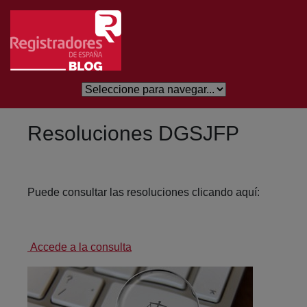
Saltar al contenido principal
Resoluciones DGSJFP
Puede consultar las resoluciones clicando aquí:
Accede a la consulta