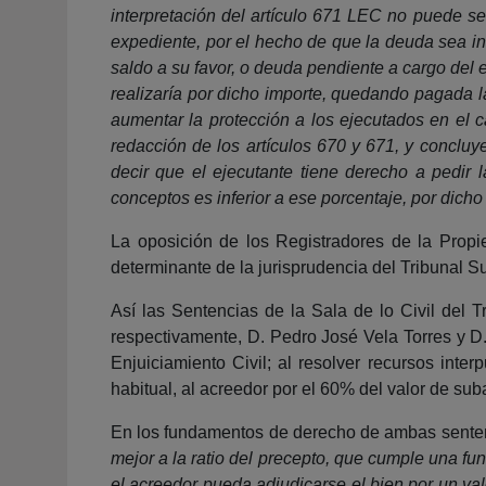
interpretación del artículo 671 LEC no puede se
expediente, por el hecho de que la deuda sea inf
saldo a su favor, o deuda pendiente a cargo del 
realizaría por dicho importe, quedando pagada l
aumentar la protección a los ejecutados en el c
redacción de los artículos 670 y 671, y concluye
decir que el ejecutante tiene derecho a pedir 
conceptos es inferior a ese porcentaje, por dich
La oposición de los Registradores de la Propi
determinante de la jurisprudencia del Tribunal 
Así las Sentencias de la Sala de lo Civil del
respectivamente, D. Pedro José Vela Torres y D.
Enjuiciamiento Civil; al resolver recursos inte
habitual, al acreedor por el 60% del valor de su
En los fundamentos de derecho de ambas sente
mejor a la ratio del precepto, que cumple una fun
el acreedor pueda adjudicarse el bien por un valo