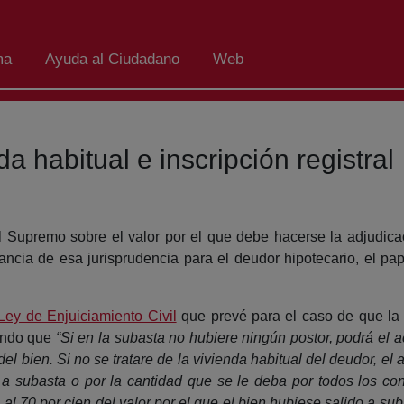
ma
Ayuda al Ciudadano
Web
da habitual e inscripción registral
l Supremo sobre el valor por el que debe hacerse la adjudicac
ancia de esa jurisprudencia para el deudor hipotecario, el pap
Ley de Enjuiciamiento Civil
que prevé para el caso de que la 
ando que
“Si en la subasta no hubiere ningún postor, podrá el ac
 del bien. Si no se tratare de la vivienda habitual del deudor, el
o a subasta o por la cantidad que se le deba por todos los conc
 al 70 por cien del valor por el que el bien hubiese salido a sub