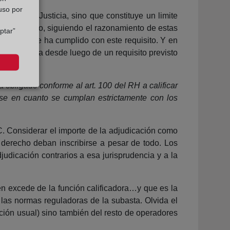
 uso por
ación de Justicia, sino que constituye un limite
.
Por lo tanto, siguiendo el razonamiento de estas
ptar”
nste que se ha cumplido con este requisito. Y en
es se trata desde luego de un requisito previsto
tá obligado conforme al art. 100 del RH a calificar
rse en cuanto se cumplan estrictamente con los
C. Considerar el importe de la adjudicación como
 derecho deban inscribirse a pesar de todo. Los
judicación contrarios a esa jurisprudencia y a la
en excede de la función calificadora…y que es la
r las normas reguladoras de la subasta. Olvida el
ación usual) sino también del resto de operadores