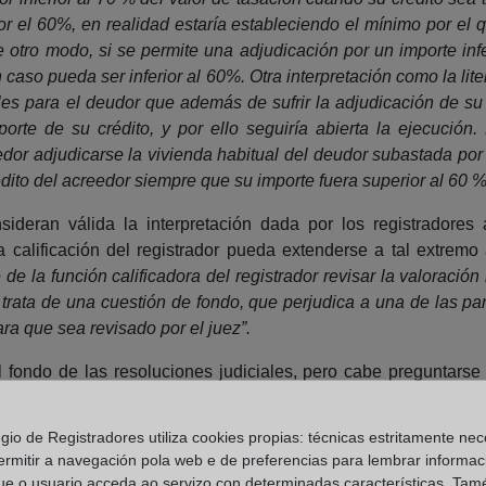
or el 60%, en realidad estaría estableciendo el mínimo por el 
de otro modo, si se permite una adjudicación por un importe in
 caso pueda ser inferior al 60%. Otra interpretación como la lit
les para el deudor que además de sufrir la adjudicación de su 
rte de su crédito, y por ello seguiría abierta la ejecución. E
dor adjudicarse la vivienda habitual del deudor subastada por u
crédito del acreedor siempre que su importe fuera superior al 60 %
sideran válida la interpretación dada por los registradore
a calificación del registrador pueda extenderse a tal extremo
e la función calificadora del registrador revisar la valoración 
Se trata de una cuestión de fondo, que perjudica a una de las pa
ra que sea revisado por el juez”.
l fondo de las resoluciones judiciales, pero cabe preguntarse 
s una cuestión de fondo o es un requisito legal. La propia sala
dicial en la que se basa el mandamiento, es decir no puede juzg
egio de Registradores utiliza cookies propias: técnicas estritamente nec
 cumplimiento de los requisitos legales que preservan l
ermitir a navegación pola web e de preferencias para lembrar informac
ue o usuario acceda ao servizo con determinadas características. Tam