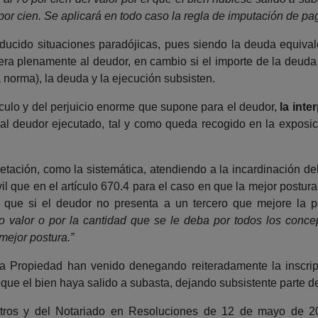
 por cien. Se aplicará en todo caso la regla de imputación de pag
oducido situaciones paradójicas, pues siendo la deuda equival
bera plenamente al deudor, en cambio si el importe de la deuda e
a norma), la deuda y la ejecución subsisten.
tículo y del perjuicio enorme que supone para el deudor,
la inte
 al deudor ejecutado, tal y como queda recogido en la exposi
retación, como la sistemática, atendiendo a la incardinación de
 que en el artículo 670.4 para el caso en que la mejor postura 
é que si el deudor no presenta a un tercero que mejore la p
 valor o por la cantidad que se le deba por todos los conce
 mejor postura.”
a Propiedad han venido denegando reiteradamente la inscrip
 que el bien haya salido a subasta, dejando subsistente parte d
istros y del Notariado en Resoluciones de 12 de mayo de 