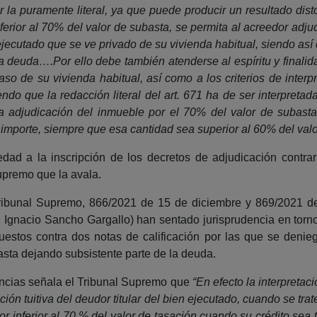
r la puramente literal, ya que puede producir un resultado di
erior al 70% del valor de subasta, se permita al acreedor adjud
ejecutado que se ve privado de su vivienda habitual, siendo así
a deuda….Por ello debe también atenderse al espíritu y finalid
aso de su vivienda habitual, así como a los criterios de interp
ndo que la redacción literal del art. 671 ha de ser interpretad
la adjudicación del inmueble por el 70% del valor de subasta
o importe, siempre que esa cantidad sea superior al 60% del valo
edad a la inscripción de los decretos de adjudicación contra
Supremo que la avala.
 Tribunal Supremo, 866/2021 de 15 de diciembre y 869/2021 d
 Ignacio Sancho Gargallo) han sentado jurisprudencia en torno a
rpuestos contra dos notas de calificación por las que se denie
basta dejando subsistente parte de la deuda.
ncias señala el Tribunal Supremo que
“En efecto la interpreta
ción tuitiva del deudor titular del bien ejecutado, cuando se tr
r inferior al 70 % del valor de tasación cuando su crédito sea 