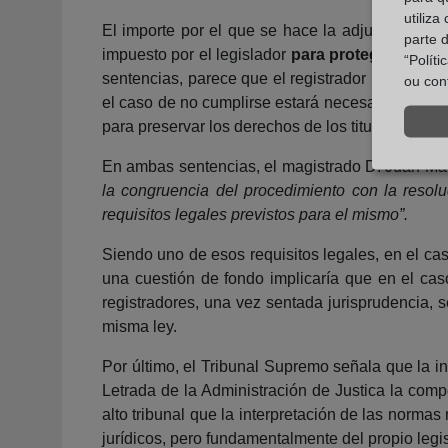
utiliza
El importe por el que se hace la adjudicación n
parte 
impuesto por el legislador
para proteger al deu
“Polít
sentencias, parece que el registrador no solo p
ou con
el caso de no cumplirse estará necesariamente a
para preservar los derechos de los titulares inscri
En ambas sentencias, el magistrado D. Juan Marí
la congruencia del procedimiento con la resol
requisitos legales previstos para el mismo”.
Siendo uno de esos requisitos legales, en el ca
una cuestión de fondo implicaría que en el cas
registradores, una vez sentada jurisprudencia, s
misma ley.
Por último, el Tribunal Supremo señala que la i
Letrada de la Administración de Justica la compe
alto tribunal que la interpretación de las norma
jurídicos, pero fundamentalmente del propio legis