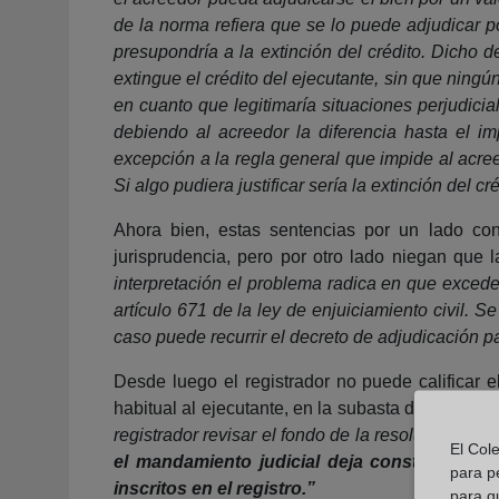
de la norma refiera que se lo puede adjudicar p
presupondría a la extinción del crédito. Dicho 
extingue el crédito del ejecutante, sin que ningún
en cuanto que legitimaría situaciones perjudicia
debiendo al acreedor la diferencia hasta el impo
excepción a la regla general que impide al acree
Si algo pudiera justificar sería la extinción del 
Ahora bien, estas sentencias por un lado con
jurisprudencia, pero por otro lado niegan que l
interpretación el problema radica en que excede d
artículo 671 de la ley de enjuiciamiento civil. 
caso puede recurrir el decreto de adjudicación pa
Desde luego el registrador no puede calificar e
habitual al ejecutante, en la subasta desierta, e
registrador revisar el fondo de la resolución ju
El Col
el mandamiento judicial deja constancia del
para p
inscritos en el registro.”
para q