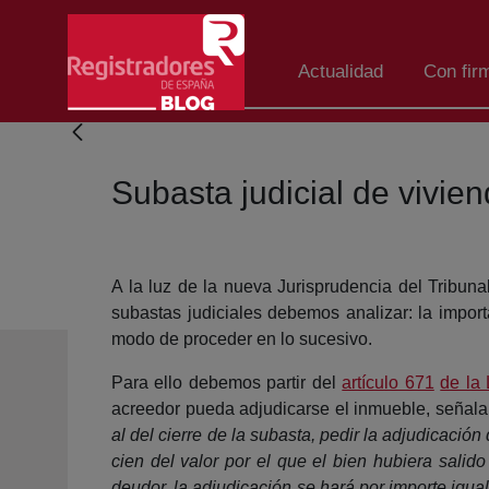
Skip to Main Content
Actualidad
Con fir
Subasta judicial de vivien
A la luz de la nueva Jurisprudencia del Tribuna
subastas judiciales debemos analizar: la import
modo de proceder en lo sucesivo.
Para ello debemos partir del
artículo 671
de la 
acreedor pueda adjudicarse el inmueble, señal
al del cierre de la subasta, pedir la adjudicación
cien del valor por el que el bien hubiera salid
deudor, la adjudicación se hará por importe igual