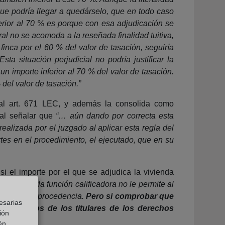
que podría llegar a quedárselo, que en todo caso
ferior al 70 % es porque con esa adjudicación se
eral no se acomoda a la reseñada finalidad tuitiva,
finca por el 60 % del valor de tasación, seguiría
sta situación perjudicial no podría justificar la
n importe inferior al 70 % del valor de tasación.
 del valor de tasación.”
s al art. 671 LEC, y además la consolida como
 al señalar que
“… aún dando por correcta esta
realizada por el juzgado al aplicar esta regla del
rtes en el procedimiento, el ejecutado, que en su
si el importe por el que se adjudica la vivienda
 señala que
“la función calificadora no le permite al
ar sobre su procedencia.
Pero si comprobar que
esarias
os derechos de los titulares de los derechos
ión
én